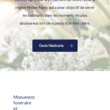
région Rhône Alpes qui a pour objectif de servir
les habitants dans les moments les plus
douloureux lors de la perte d’un être chère.
Devis Marbrerie
Monument
funéraire
et