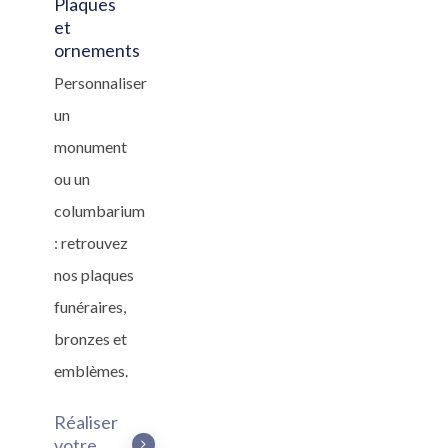
Plaques
et
ornements
Personnaliser
un
monument
ou un
columbarium
: retrouvez
nos plaques
funéraires,
bronzes et
emblèmes.
Réaliser
votre