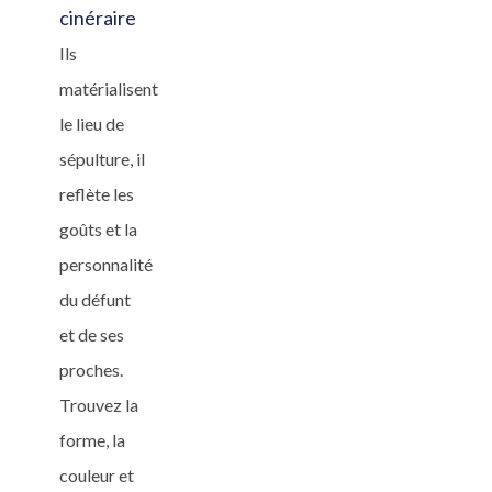
cinéraire
Ils
matérialisent
le lieu de
sépulture, il
reflète les
goûts et la
personnalité
du défunt
et de ses
proches.
Trouvez la
forme, la
couleur et