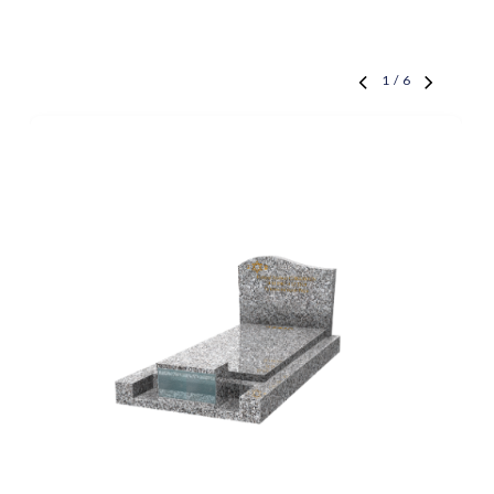
1
/
6