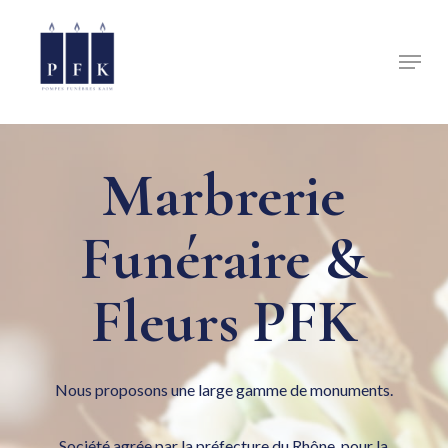
Skip
to
Menu
Close
main
Menu
content
Marbrerie
Funéraire &
Fleurs PFK
Nous proposons une large gamme de monuments.
Société agrée par la préfecture du Rhône, pour la